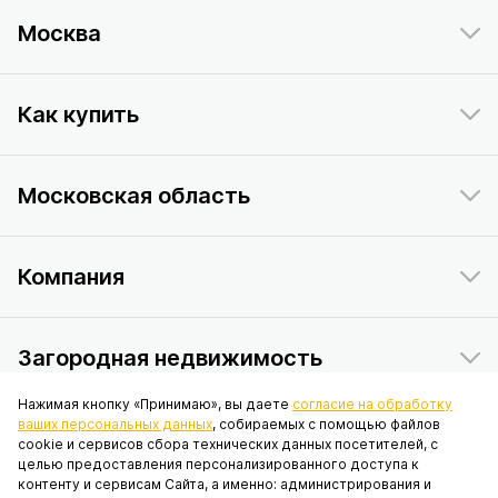
Москва
Как купить
Московская область
Компания
Загородная недвижимость
Нажимая кнопку «Принимаю», вы даете
согласие на обработку
ваших персональных данных
, собираемых с помощью файлов
Данный интернет-сайт носит исключительно информационный
cookie и сервисов сбора технических данных посетителей, с
характер и ни при каких условиях не является публичной офертой,
целью предоставления персонализированного доступа к
определяемой положениями статьи 437 Гражданского кодекса
контенту и сервисам Сайта, а именно: администрирования и