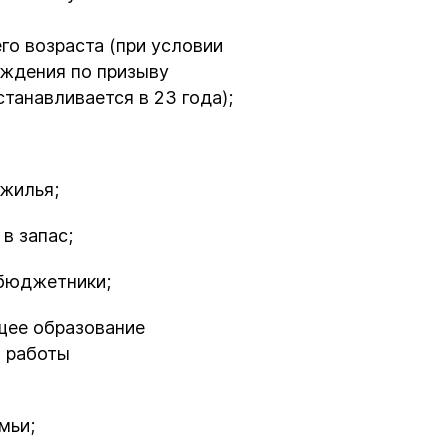
го возраста (при условии
ождения по призыву
танавливается в 23 года);
жилья;
в запас;
 бюджетники;
щее образование
я работы
мьи;