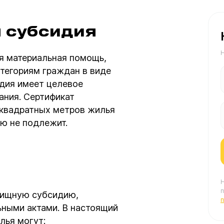
я субсидия
Н
я материальная помощь,
тегориям граждан в виде
идия имеет целевое
ания. Сертификат
 квадратных метров жилья
ию не подлежит.
Н
лищную субсидию,
ными актами. В настоящий
лья могут: