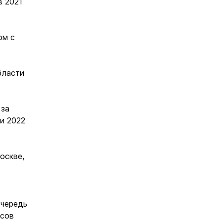
в 2021
ом с
бласти
 за
 и 2022
оскве,
очередь
усов