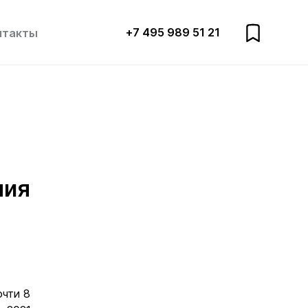
+7 495 989 51 21
нтакты
ния
очти 8