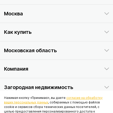
Москва
Как купить
Московская область
Компания
Загородная недвижимость
Нажимая кнопку «Принимаю», вы даете
согласие на обработку
ваших персональных данных
, собираемых с помощью файлов
Данный интернет-сайт носит исключительно информационный
cookie и сервисов сбора технических данных посетителей, с
характер и ни при каких условиях не является публичной офертой,
целью предоставления персонализированного доступа к