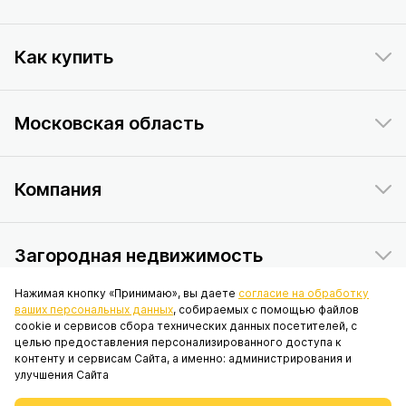
Как купить
Московская область
Компания
Загородная недвижимость
Нажимая кнопку «Принимаю», вы даете
согласие на обработку
ваших персональных данных
, собираемых с помощью файлов
Данный интернет-сайт носит исключительно информационный
cookie и сервисов сбора технических данных посетителей, с
характер и ни при каких условиях не является публичной офертой,
целью предоставления персонализированного доступа к
определяемой положениями статьи 437 Гражданского кодекса
контенту и сервисам Сайта, а именно: администрирования и
Российской Федерации. © 2026 ПАО «ИНГРАД», адрес: 119017, г.
улучшения Сайта
Москва, вн.тер.г. муниципальный округ Якиманка, наб. Кадашёвская, д.