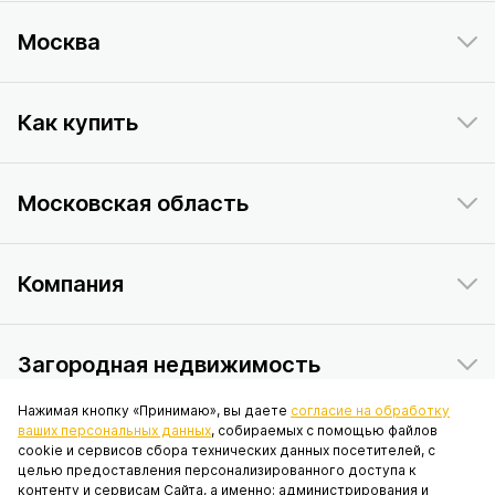
Москва
Как купить
Московская область
Компания
Загородная недвижимость
Нажимая кнопку «Принимаю», вы даете
согласие на обработку
ваших персональных данных
, собираемых с помощью файлов
Данный интернет-сайт носит исключительно информационный
cookie и сервисов сбора технических данных посетителей, с
характер и ни при каких условиях не является публичной офертой,
целью предоставления персонализированного доступа к
определяемой положениями статьи 437 Гражданского кодекса
контенту и сервисам Сайта, а именно: администрирования и