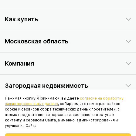
Как купить
Московская область
Компания
Загородная недвижимость
Нажимая кнопку «Принимаю», вы даете
согласие на обработку
ваших персональных данных
, собираемых с помощью файлов
Данный интернет-сайт носит исключительно информационный
cookie и сервисов сбора технических данных посетителей, с
характер и ни при каких условиях не является публичной офертой,
целью предоставления персонализированного доступа к
определяемой положениями статьи 437 Гражданского кодекса
контенту и сервисам Сайта, а именно: администрирования и
Российской Федерации. © 2026 ПАО «ИНГРАД», адрес: 119017, г.
улучшения Сайта
Москва, вн.тер.г. муниципальный округ Якиманка, наб. Кадашёвская, д.