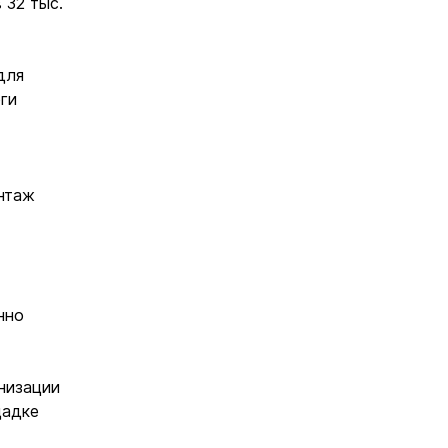
 32 тыс.
для
ги
нтаж
нно
низации
щадке