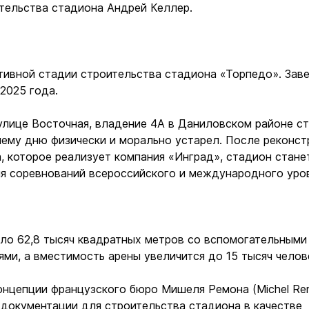
тельства стадиона Андрей Келлер.
тивной стадии строительства стадиона «Торпедо». Зав
2025 года.
улице Восточная, владение 4А в Даниловском районе с
нему дню физически и морально устарел. После реконст
, которое реализует компания «Инград», стадион стане
я соревнований всероссийского и международного уров
ло 62,8 тысяч квадратных метров со вспомогательными
ми, а вместимость арены увеличится до 15 тысяч челов
концепции французского бюро Мишеля Ремона (Michel R
у документации для строительства стадиона в качестве