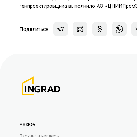
генпроектировщика выполнило АО «ЦНИИПромЗ
Поделиться
МОСКВА
Паркинг и келлеры