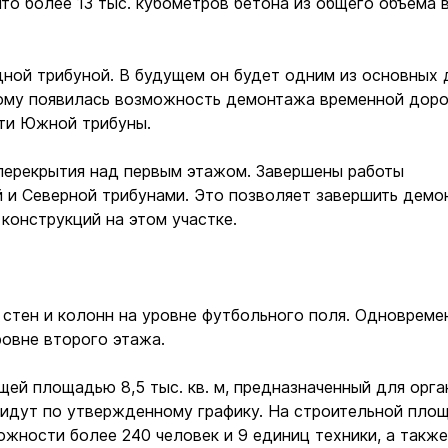
о более 13 тыс. кубометров бетона из общего объема в
дной трибуной. В будущем он будет одним из основных 
тому появилась возможность демонтажа временной доро
сти Южной трибуны.
 перекрытия над первым этажом. Завершены работы
 и Северной трибунами. Это позволяет завершить демо
конструкций на этом участке.
 стен и колонн на уровне футбольного поля. Одновреме
ровне второго этажа.
ей площадью 8,5 тыс. кв. м, предназначенный для орга
 идут по утвержденному графику. На строительной пло
жности более 240 человек и 9 единиц техники, а также