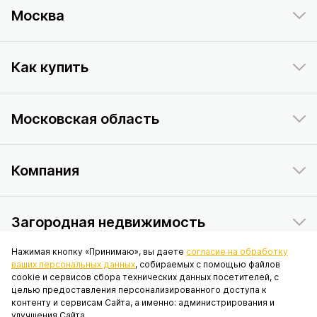
Москва
Как купить
Московская область
Компания
Загородная недвижимость
Нажимая кнопку «Принимаю», вы даете
согласие на обработку
ваших персональных данных
, собираемых с помощью файлов
Данный интернет-сайт носит исключительно информационный
cookie и сервисов сбора технических данных посетителей, с
характер и ни при каких условиях не является публичной офертой,
целью предоставления персонализированного доступа к
определяемой положениями статьи 437 Гражданского кодекса
контенту и сервисам Сайта, а именно: администрирования и
Российской Федерации. © 2026 ПАО «ИНГРАД», адрес: 119017, г.
улучшения Сайта