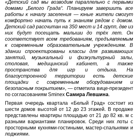
«Детский сад мы возводим параллельно с первыми
домами „Белого Града“. Планируем завершить все
работы к началу заселения — юные жители смогут
комфортно начать путь к знаниям рядом с домом.
Детский сад рассчитан на 350 мест и 14 групп, две из
них будут посещать малыши до трёх лет. Он
соответствует всем требованиям, предъявляемым
к современным образовательным учреждениям. В
здании спроектированы классы для развивающих
занятий, музыкальный и физкультурный залы,
столовая, медицинский кабинет, а также
пространства для игр и отдыха. На
благоустроенной территории есть детские
площадки с современным оборудованием и
безопасным покрытием»
, — отметила вице-президент
по согласованиям Sminex
Самира Левшина
.
Первая очередь квартала «Белый Град» состоит из
шести домов высотой от 12 до 23 этажей. В продаже
представлены квартиры площадью от 21 до 82 кв. м с
разными вариантами планировок. Среди них лоты с
просторными кухнями-гостиными, мастер-спальнями и
лоджиями.