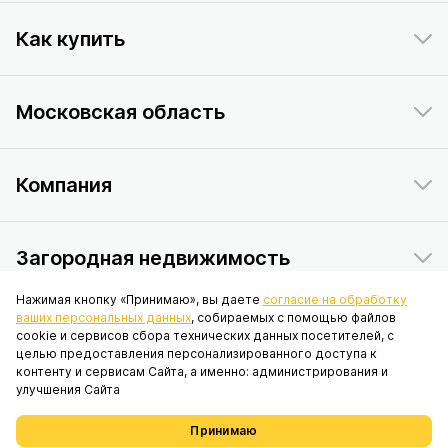
Как купить
Московская область
Компания
Загородная недвижимость
Нажимая кнопку «Принимаю», вы даете
согласие на обработку
ваших персональных данных
, собираемых с помощью файлов
Данный интернет-сайт носит исключительно информационный
cookie и сервисов сбора технических данных посетителей, с
характер и ни при каких условиях не является публичной офертой,
целью предоставления персонализированного доступа к
определяемой положениями статьи 437 Гражданского кодекса
контенту и сервисам Сайта, а именно: администрирования и
Российской Федерации. © 2026 ПАО «ИНГРАД», адрес: 119017, г.
улучшения Сайта
Москва, вн.тер.г. муниципальный округ Якиманка, наб. Кадашёвская, д.
6/1/2, стр. 1, помещ. 2/6.
Принимаю
Проекты
Выбрать недвижимость
Избранное
Меню