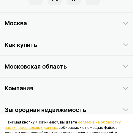
Москва
Как купить
Московская область
Компания
Загородная недвижимость
Нажимая кнопку «Принимаю», вы даете
согласие на обработку
ваших персональных данных
, собираемых с помощью файлов
Данный интернет-сайт носит исключительно информационный
cookie и сервисов сбора технических данных посетителей, с