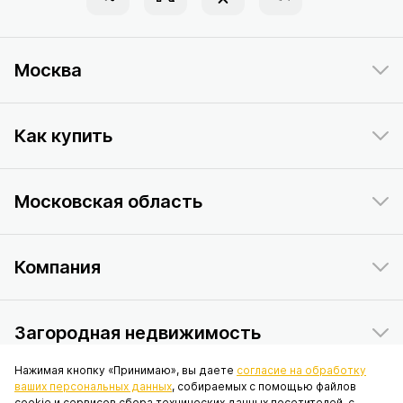
Москва
Как купить
Московская область
Компания
Загородная недвижимость
Нажимая кнопку «Принимаю», вы даете
согласие на обработку
ваших персональных данных
, собираемых с помощью файлов
Данный интернет-сайт носит исключительно информационный
cookie и сервисов сбора технических данных посетителей, с