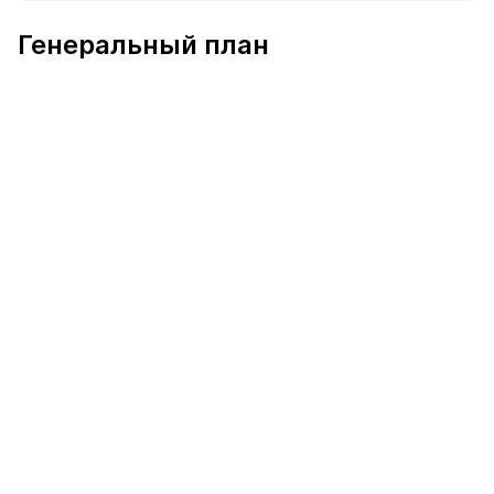
В продаже Квартира №1372 площадью 79.2 м² стоимос
Генеральный план