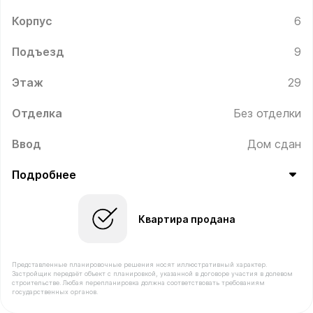
Корпус
6
Подъезд
9
Этаж
29
Отделка
Без отделки
Ввод
Дом сдан
Подробнее
Квартира продана
Представленные планировочные решения носят иллюстративный характер.
Застройщик передаёт объект с планировкой, указанной в договоре участия в долевом
строительстве. Любая перепланировка должна соответствовать требованиям
государственных органов.