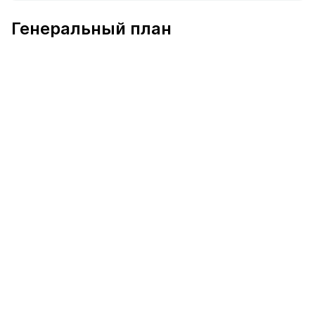
В продаже Квартира №363 площадью 110.3 м² стоимос
Генеральный план