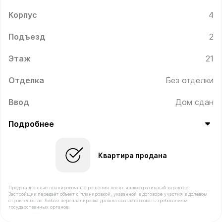
Корпус
4
Подъезд
2
Этаж
21
Отделка
Без отделки
Ввод
Дом сдан
Подробнее
Квартира продана
Представленные планировочные решения носят иллюстративный характер.
Застройщик передаёт объект с планировкой, указанной в договоре участия в долевом
строительстве. Любая перепланировка должна соответствовать требованиям
государственных органов.