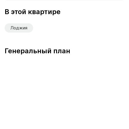
В продаже Квартира №531 площадью 71.2 м² стоимост
В этой квартире
Лоджия
Генеральный план