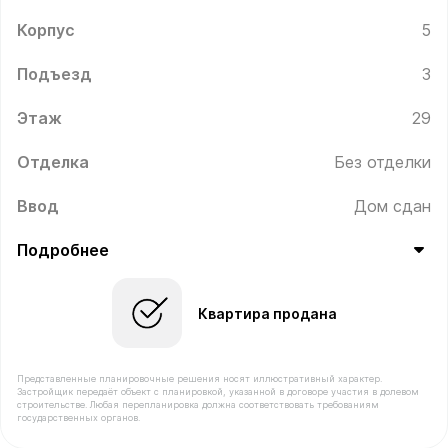
Корпус
5
Подъезд
3
Этаж
29
Отделка
Без отделки
Ввод
Дом сдан
Подробнее
Квартира продана
Представленные планировочные решения носят иллюстративный характер.
Застройщик передаёт объект с планировкой, указанной в договоре участия в долевом
строительстве. Любая перепланировка должна соответствовать требованиям
государственных органов.