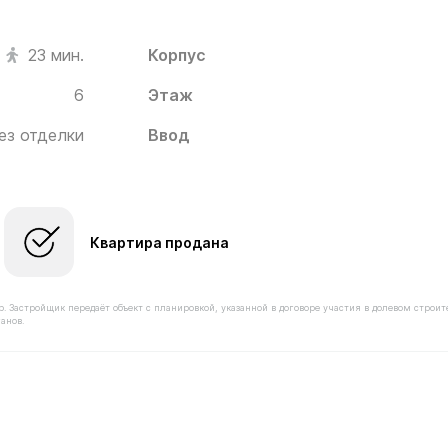
Корпус
23 мин.
6
Этаж
ез отделки
Ввод
Квартира продана
астройщик передаёт объект с планировкой, указанной в договоре участия в долевом строит
анов.
тоимостью 41 720 000 ₽ в ЖК Кутузов Град от застрой