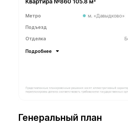
Квартира №860 105.8 м²
Метро
м. «Давыдково»
Подъезд
Отделка
Б
Подробнее
Представленные планировочные решения носят иллюстративный характер. З
перепланировка должна соответствовать требованиям государственных орг
В продаже Квартира №860 площадью 105.8 м² с
Генеральный план