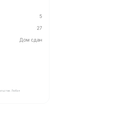
5
27
Дом сдан
ельстве. Любая
щика Инград ✓ Этаж: 27 ✓ Без отделки ✓ Дом сдан ✓ П