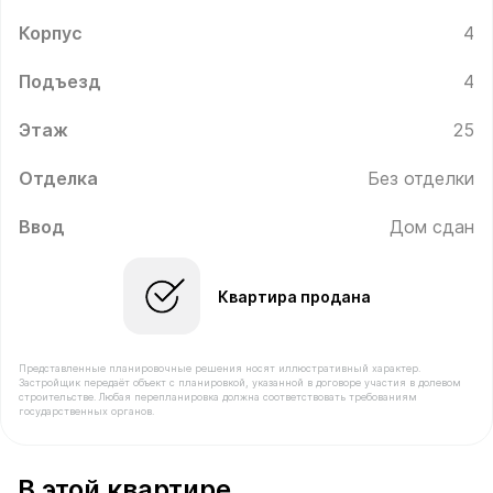
Корпус
4
Подъезд
4
Этаж
25
Отделка
Без отделки
Ввод
Дом сдан
Квартира продана
Представленные планировочные решения носят иллюстративный характер.
Застройщик передаёт объект с планировкой, указанной в договоре участия в долевом
строительстве. Любая перепланировка должна соответствовать требованиям
государственных органов.
В продаже Квартира №861 площадью 52 м² стоимостью
В этой квартире