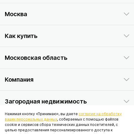
Москва
Как купить
Московская область
Компания
Загородная недвижимость
Нажимая кнопку «Принимаю», вы даете
согласие на обработку
ваших персональных данных
, собираемых с помощью файлов
Данный интернет-сайт носит исключительно информационный
cookie и сервисов сбора технических данных посетителей, с
характер и ни при каких условиях не является публичной офертой,
целью предоставления персонализированного доступа к