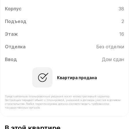
Корпус
38
Подъезд
2
Этаж
16
Отделка
Без отделки
Ввод
Дом сдан
Квартира продана
Представленные планировочные решения носят иллюстративный характер.
Застройщик передаёт объект с планировкой, указанной в договоре участия в долевом
строительстве. Любая перепланировка должна соответствовать требованиям
государственных органов.
В продаже Квартира №174 площадью 43.5 м² стоимос
В этой квартире