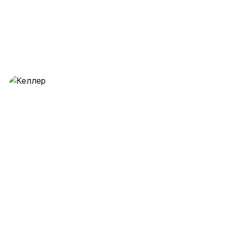
Келлер
28 предложений
от 0.5 млн ₽