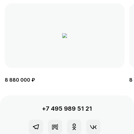
8 880 000 ₽
8
+7 495 989 51 21