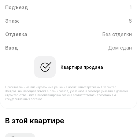
Подъезд
1
Этаж
6
Отделка
Без отделки
Ввод
Дом сдан
Квартира продана
Представленные планировочные решения носят иллюстративный характер.
Застройщик передаёт объект с планировкой, указанной в договоре участия в долевом
строительстве. Любая перепланировка должна соответствовать требованиям
государственных органов.
В продаже Квартира №54 площадью 43.2 м² стоимост
В этой квартире