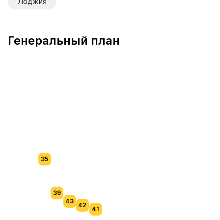
Лоджия
Генеральный план
35
39
43
42
41