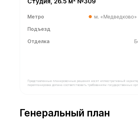
Студия, 26.5 м² №309
Метро
м. «Медведково»
Подъезд
Отделка
Б
Представленные планировочные решения носят иллюстративный характер. З
перепланировка должна соответствовать требованиям государственных орг
В продаже Квартира №309 площадью 26.5 м² ст
Генеральный план