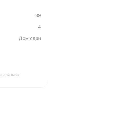
39
4
Дом сдан
ельстве. Любая
ройщика Инград ✓ Этаж: 4 ✓ Без отделки ✓ Дом сдан 