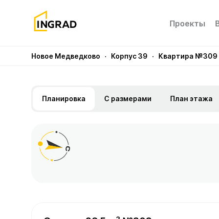
Проекты
Новое Медведково
· Корпус 39
· Квартира №309
Планировка
С размерами
План этажа