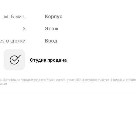
Корпус
8 мин.
3
Этаж
ез отделки
Ввод
Студия продана
астройщик передаёт объект с планировкой, указанной в договоре участия в долевом строит
анов.
оимостью 5 690 000 ₽ в ЖК Новое Медведково от заст