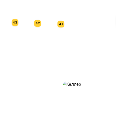
43
42
41
Келлер
28 предложений
от 0.5 млн ₽