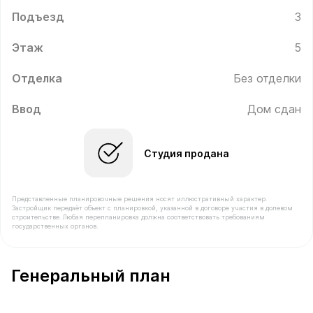
Подъезд
3
Этаж
5
Отделка
Без отделки
Ввод
Дом сдан
Студия продана
Представленные планировочные решения носят иллюстративный характер.
Застройщик передаёт объект с планировкой, указанной в договоре участия в долевом
строительстве. Любая перепланировка должна соответствовать требованиям
государственных органов.
В продаже Квартира №314 площадью 26.5 м² стоимос
Генеральный план