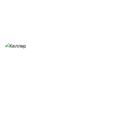
Келлер
28 предложений
от 0.5 млн ₽