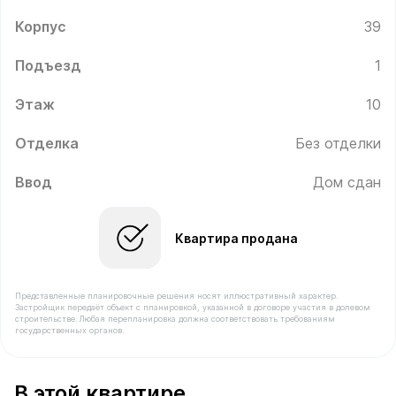
Корпус
39
Подъезд
1
Этаж
10
Отделка
Без отделки
Ввод
Дом сдан
Квартира продана
Представленные планировочные решения носят иллюстративный характер.
Застройщик передаёт объект с планировкой, указанной в договоре участия в долевом
строительстве. Любая перепланировка должна соответствовать требованиям
государственных органов.
В продаже Квартира №91 площадью 60.1 м² стоимость
В этой квартире