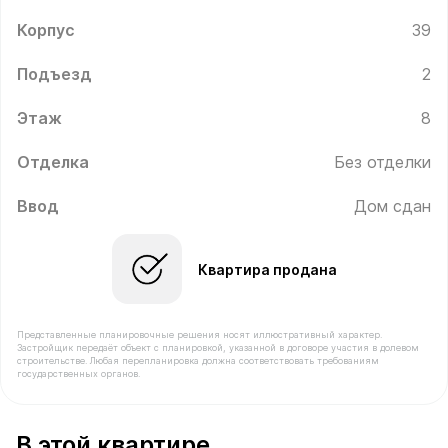
Корпус
39
Подъезд
2
Этаж
8
Отделка
Без отделки
Ввод
Дом сдан
Квартира продана
Представленные планировочные решения носят иллюстративный характер.
Застройщик передаёт объект с планировкой, указанной в договоре участия в долевом
строительстве. Любая перепланировка должна соответствовать требованиям
государственных органов.
В продаже Квартира №222 площадью 62.5 м² стоимос
В этой квартире