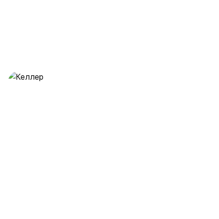
Келлер
28 предложений
от 0.5 млн ₽