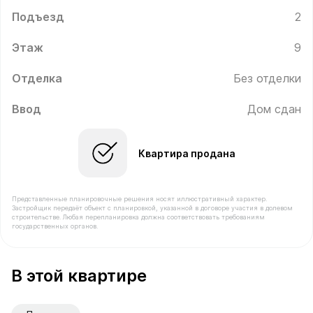
Подъезд
2
Этаж
9
Отделка
Без отделки
Ввод
Дом сдан
Квартира продана
Представленные планировочные решения носят иллюстративный характер.
Застройщик передаёт объект с планировкой, указанной в договоре участия в долевом
строительстве. Любая перепланировка должна соответствовать требованиям
государственных органов.
В продаже Квартира №230 площадью 37.4 м² стоимос
В этой квартире