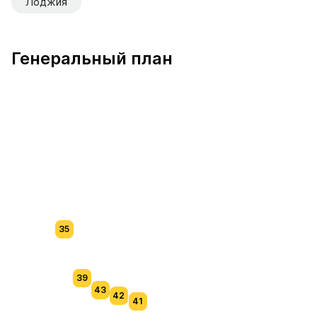
Лоджия
Генеральный план
35
39
43
42
41