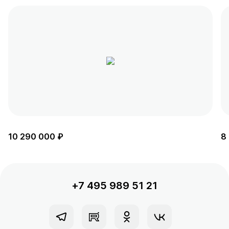
10 290 000 ₽
8
+7 495 989 51 21