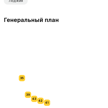
Лоджия
Генеральный план
35
39
43
42
41