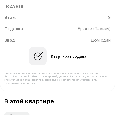
Подъезд
1
Этаж
9
Отделка
Брюгге (Тёмная)
Ввод
Дом сдан
Квартира продана
Представленные планировочные решения носят иллюстративный характер.
Застройщик передаёт объект с планировкой, указанной в договоре участия в долевом
строительстве. Любая перепланировка должна соответствовать требованиям
государственных органов.
В продаже Квартира №54 площадью 52.8 м² стоимост
В этой квартире