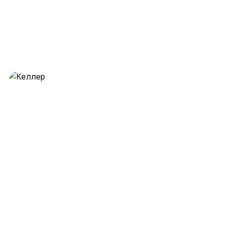
Келлер
28 предложений
от 0.5 млн ₽