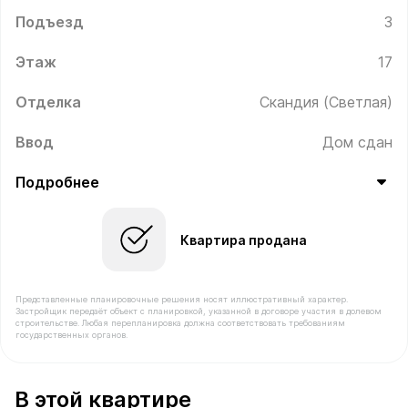
Подъезд
3
Этаж
17
Отделка
Скандия (Светлая)
Ввод
Дом сдан
Подробнее
Квартира продана
Представленные планировочные решения носят иллюстративный характер.
Застройщик передаёт объект с планировкой, указанной в договоре участия в долевом
строительстве. Любая перепланировка должна соответствовать требованиям
государственных органов.
В продаже Квартира №325 площадью 66 м² стоимость
В этой квартире