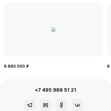
8 880 000 ₽
8
+7 495 989 51 21