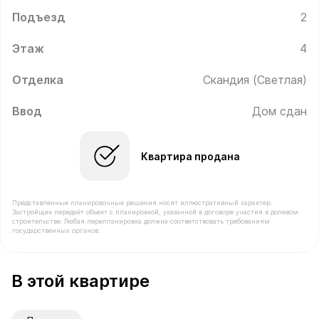
Подъезд
2
Этаж
4
Отделка
Скандия (Светлая)
Ввод
Дом сдан
Квартира продана
Представленные планировочные решения носят иллюстративный характер.
Застройщик передаёт объект с планировкой, указанной в договоре участия в долевом
строительстве. Любая перепланировка должна соответствовать требованиям
государственных органов.
В продаже Квартира №94 площадью 42.2 м² стоимост
В этой квартире