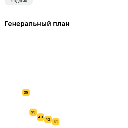
Лоджия
Генеральный план
35
39
43
42
41