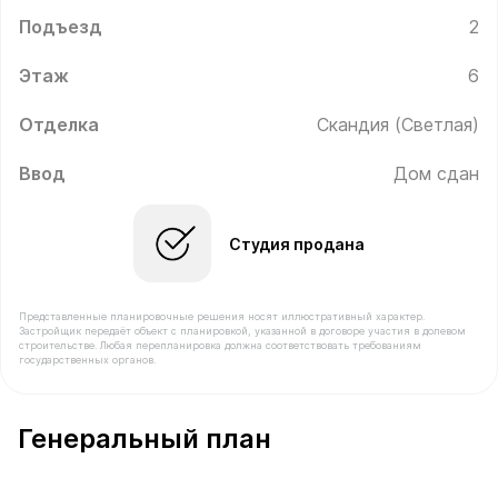
Подъезд
2
Этаж
6
Отделка
Скандия (Светлая)
Ввод
Дом сдан
Студия продана
Представленные планировочные решения носят иллюстративный характер.
Застройщик передаёт объект с планировкой, указанной в договоре участия в долевом
строительстве. Любая перепланировка должна соответствовать требованиям
государственных органов.
В продаже Квартира №105 площадью 24.6 м² стоимос
Генеральный план