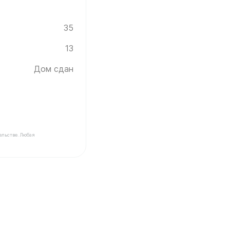
35
13
Дом сдан
ельстве. Любая
ройщика Инград ✓ Этаж: 13 ✓ Скандия (Светлая) ✓ Дом