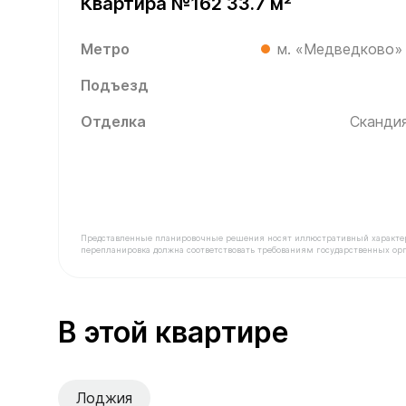
Квартира №162 33.7 м²
Метро
м. «Медведково»
Подъезд
Отделка
Скандия
Представленные планировочные решения носят иллюстративный характер. З
перепланировка должна соответствовать требованиям государственных орг
В продаже Квартира №162 площадью 33.7 м² ст
В этой квартире
Лоджия