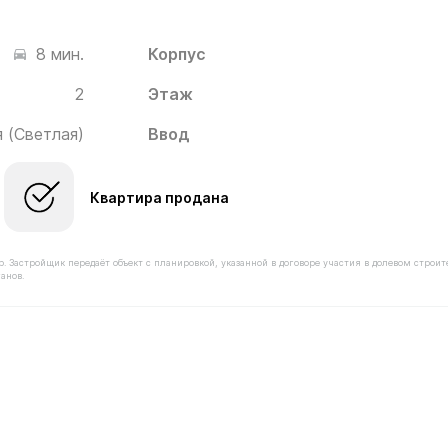
Корпус
8 мин.
2
Этаж
 (Светлая)
Ввод
Квартира продана
астройщик передаёт объект с планировкой, указанной в договоре участия в долевом строит
анов.
оимостью 10 490 000 ₽ в ЖК Новое Медведково от заст