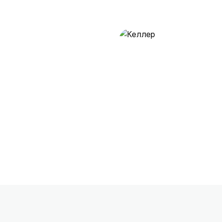
Келлер
28 предложений
от 0.5 млн ₽