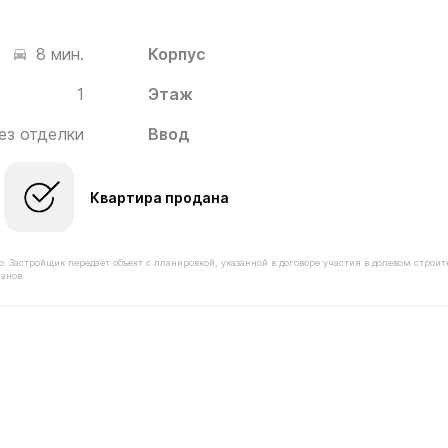
Корпус
8 мин.
1
Этаж
ез отделки
Ввод
Квартира продана
астройщик передаёт объект с планировкой, указанной в договоре участия в долевом строит
анов.
имостью 8 000 000 ₽ в ЖК Новое Медведково от застр