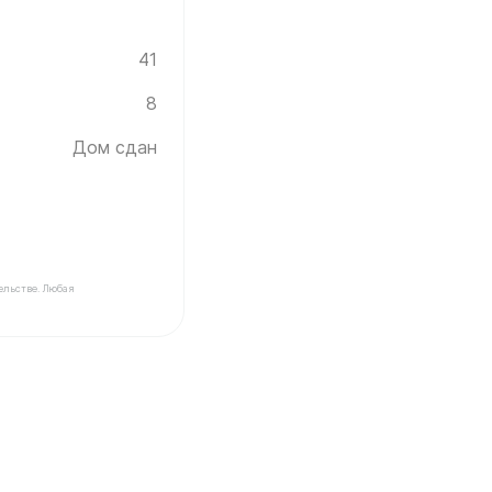
41
8
Дом сдан
ельстве. Любая
ойщика Инград ✓ Этаж: 8 ✓ Без отделки ✓ Дом сдан ✓ 