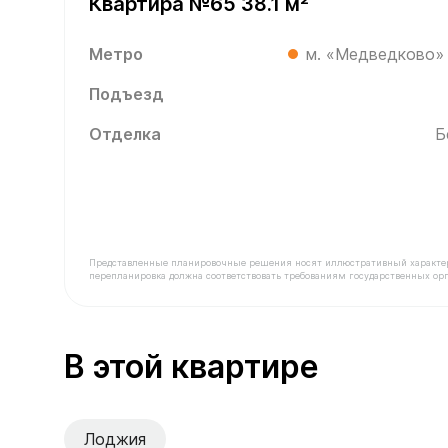
Квартира №65 38.1 м²
Метро
м. «Медведково»
Подъезд
Отделка
Б
Представленные планировочные решения носят иллюстративный характер. З
перепланировка должна соответствовать требованиям государственных орг
В продаже Квартира №65 площадью 38.1 м² сто
В этой квартире
Лоджия