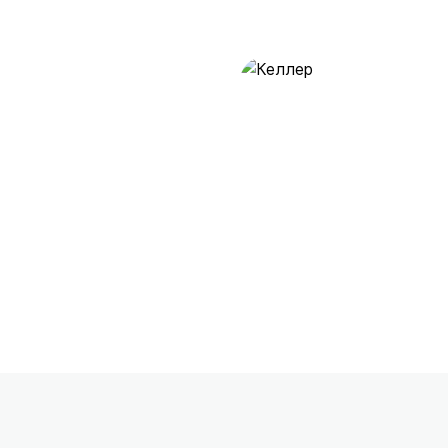
Келлер
28 предложений
от 0.5 млн ₽