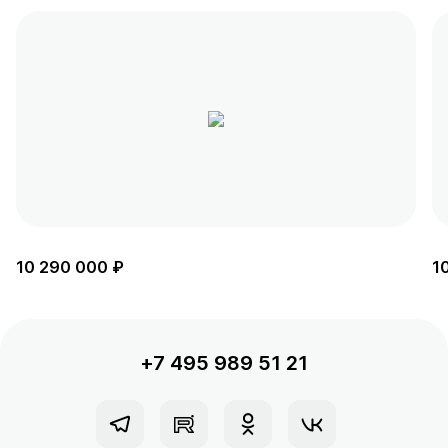
10 290 000 ₽
1
+7 495 989 51 21