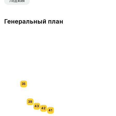
Лоджия
Генеральный план
35
39
43
42
41