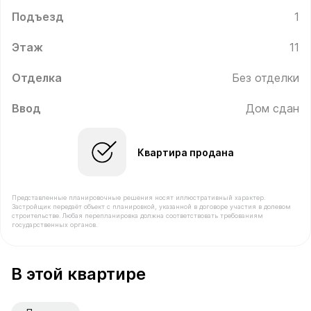
Подъезд
1
Этаж
11
Отделка
Без отделки
Ввод
Дом сдан
Квартира продана
Представленные планировочные решения носят иллюстративный характер.
Застройщик передаёт объект с планировкой, указанной в договоре участия в долевом
строительстве. Любая перепланировка должна соответствовать требованиям
государственных органов.
В продаже Квартира №95 площадью 38.2 м² стоимост
В этой квартире