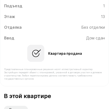
Подъезд
1
Этаж
13
Отделка
Без отделки
Ввод
Дом сдан
Квартира продана
Представленные планировочные решения носят иллюстративный характер.
Застройщик передаёт объект с планировкой, указанной в договоре участия в долевом
строительстве. Любая перепланировка должна соответствовать требованиям
государственных органов.
В продаже Квартира №113 площадью 37.3 м² стоимост
В этой квартире