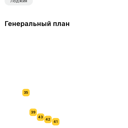
Лоджия
Генеральный план
35
39
43
42
41