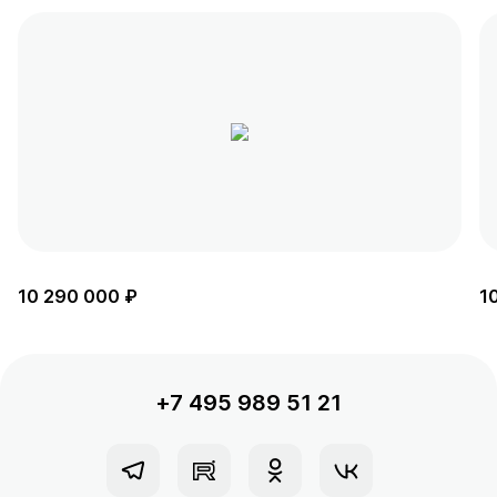
10 290 000 ₽
1
+7 495 989 51 21