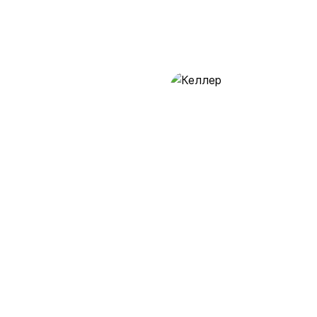
Келлер
28 предложений
от 0.5 млн ₽