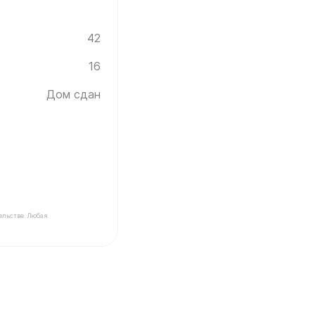
42
16
Дом сдан
ельстве. Любая
ройщика Инград ✓ Этаж: 16 ✓ Скандия (Светлая) ✓ До