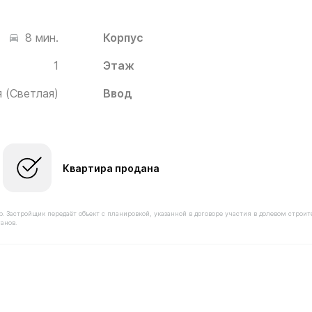
Корпус
8 мин.
1
Этаж
 (Светлая)
Ввод
Квартира продана
астройщик передаёт объект с планировкой, указанной в договоре участия в долевом строит
анов.
оимостью 18 520 000 ₽ в ЖК Новое Медведково от заст