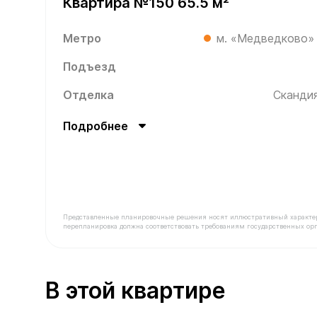
Квартира №150 65.5 м²
Метро
м. «Медведково»
Подъезд
Отделка
Скандия
Подробнее
Представленные планировочные решения носят иллюстративный характер. З
перепланировка должна соответствовать требованиям государственных орг
В продаже Квартира №150 площадью 65.5 м² ст
В этой квартире