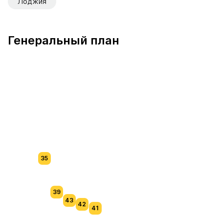
Лоджия
Генеральный план
35
39
43
42
41