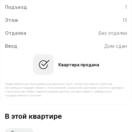
Подъезд
1
Этаж
13
Отделка
Без отделки
Ввод
Дом сдан
Квартира продана
Представленные планировочные решения носят иллюстративный характер.
Застройщик передаёт объект с планировкой, указанной в договоре участия в долевом
строительстве. Любая перепланировка должна соответствовать требованиям
государственных органов.
В продаже Квартира №119 площадью 60 м² стоимость
В этой квартире