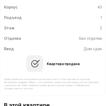
Корпус
43
Подъезд
1
Этаж
2
Отделка
Без отделки
Ввод
Дом сдан
Квартира продана
Представленные планировочные решения носят иллюстративный характер.
Застройщик передаёт объект с планировкой, указанной в договоре участия в долевом
строительстве. Любая перепланировка должна соответствовать требованиям
государственных органов.
В продаже Квартира №6 площадью 35.9 м² стоимость
В этой квартире