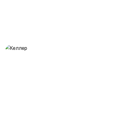
Келлер
28 предложений
от 0.5 млн ₽