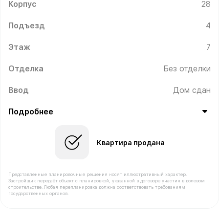
Корпус
28
Подъезд
4
Этаж
7
Отделка
Без отделки
Ввод
Дом сдан
Подробнее
Квартира продана
Представленные планировочные решения носят иллюстративный характер.
Застройщик передаёт объект с планировкой, указанной в договоре участия в долевом
строительстве. Любая перепланировка должна соответствовать требованиям
государственных органов.
В продаже Квартира №181 площадью 40.9 м² стоимос