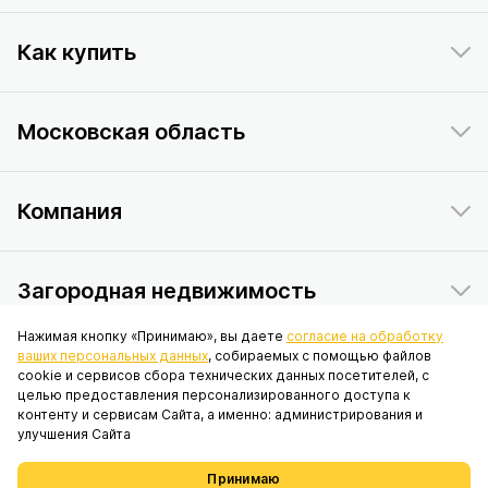
Как купить
Московская область
Компания
Загородная недвижимость
Нажимая кнопку «Принимаю», вы даете
согласие на обработку
ваших персональных данных
, собираемых с помощью файлов
Данный интернет-сайт носит исключительно информационный
cookie и сервисов сбора технических данных посетителей, с
характер и ни при каких условиях не является публичной офертой,
целью предоставления персонализированного доступа к
определяемой положениями статьи 437 Гражданского кодекса
контенту и сервисам Сайта, а именно: администрирования и
Российской Федерации. © 2026 ПАО «ИНГРАД», адрес: 119017, г.
улучшения Сайта
Москва, вн.тер.г. муниципальный округ Якиманка, наб. Кадашёвская, д.
6/1/2, стр. 1, помещ. 2/6.
Принимаю