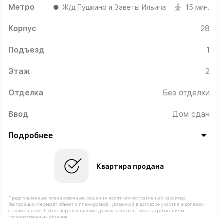
Метро
Ж/д Пушкино и Заветы Ильича
15 мин.
Корпус
28
Подъезд
1
Этаж
2
Отделка
Без отделки
Ввод
Дом сдан
Подробнее
Квартира продана
Представленные планировочные решения носят иллюстративный характер.
Застройщик передаёт объект с планировкой, указанной в договоре участия в долевом
строительстве. Любая перепланировка должна соответствовать требованиям
государственных органов.