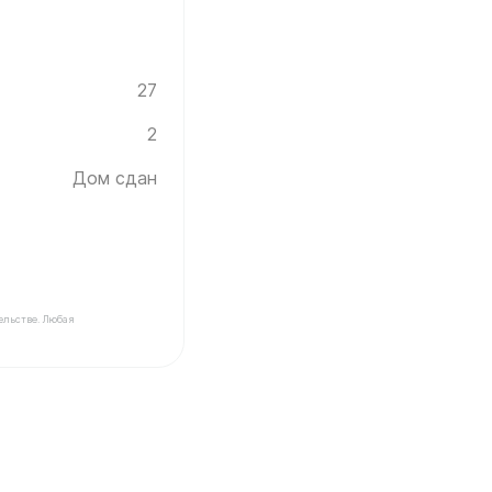
27
2
Дом сдан
ельстве. Любая
щика Инград ✓ Этаж: 2 ✓ Без отделки ✓ Дом сдан ✓ Пл