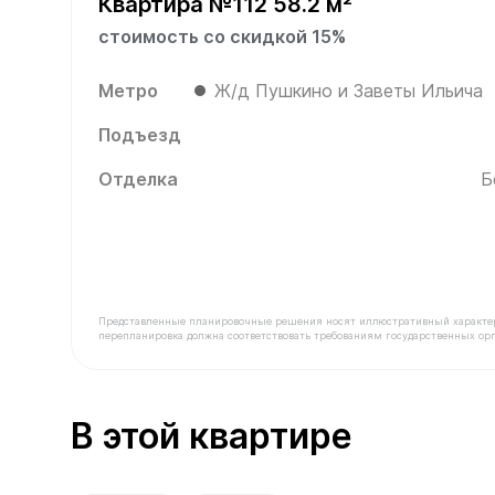
Квартира №112 58.2 м²
стоимость со скидкой 15%
Метро
Ж/д Пушкино и Заветы Ильича
Подъезд
Отделка
Б
Представленные планировочные решения носят иллюстративный характер. З
перепланировка должна соответствовать требованиям государственных орг
В продаже Квартира №112 площадью 58.2 м² ст
В этой квартире