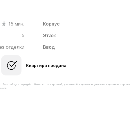
Корпус
15 мин.
5
Этаж
ез отделки
Ввод
Квартира продана
астройщик передаёт объект с планировкой, указанной в договоре участия в долевом строит
анов.
оимостью 11 120 000 ₽ в ЖК Новое Пушкино от застрой