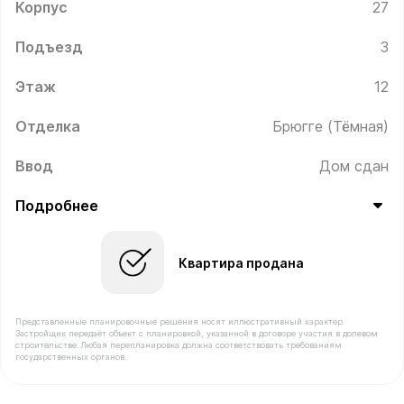
Корпус
27
Подъезд
3
Этаж
12
Отделка
Брюгге (Тёмная)
Ввод
Дом сдан
Подробнее
Квартира продана
Представленные планировочные решения носят иллюстративный характер.
Застройщик передаёт объект с планировкой, указанной в договоре участия в долевом
строительстве. Любая перепланировка должна соответствовать требованиям
государственных органов.
В продаже Квартира №270 площадью 32.1 м² стоимост