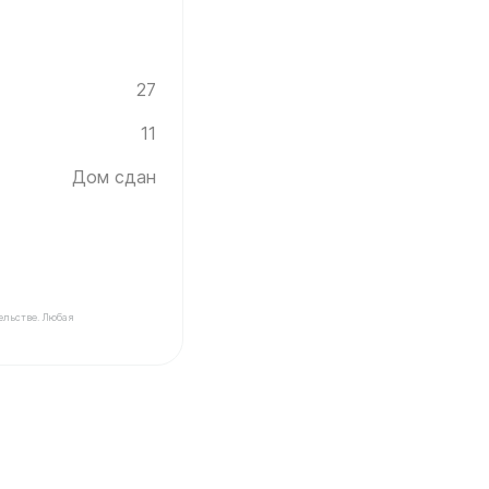
27
11
Дом сдан
ельстве. Любая
ика Инград ✓ Этаж: 11 ✓ Без отделки ✓ Дом сдан ✓ Пл