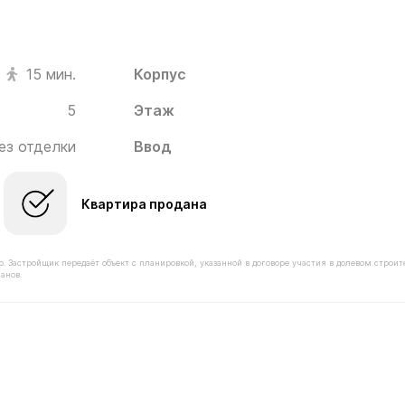
Корпус
15 мин.
5
Этаж
ез отделки
Ввод
Квартира продана
астройщик передаёт объект с планировкой, указанной в договоре участия в долевом строит
анов.
оимостью 7 220 000 ₽ в ЖК Новое Пушкино от застройщ