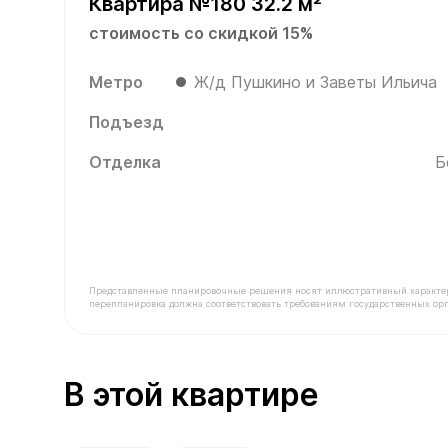
Квартира №180 32.2 м²
стоимость со скидкой 15%
Метро
Ж/д Пушкино и Заветы Ильича
Подъезд
Отделка
Б
Представленные планировочные решения носят иллюстративный характер. З
перепланировка должна соответствовать требованиям государственных орг
В продаже Квартира №180 площадью 32.2 м² ст
В этой квартире