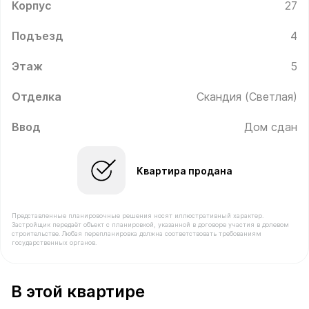
Корпус
27
Подъезд
4
Этаж
5
Отделка
Скандия (Светлая)
Ввод
Дом сдан
Квартира продана
Представленные планировочные решения носят иллюстративный характер.
Застройщик передаёт объект с планировкой, указанной в договоре участия в долевом
строительстве. Любая перепланировка должна соответствовать требованиям
государственных органов.
В продаже Квартира №305 площадью 33.2 м² стоимос
В этой квартире