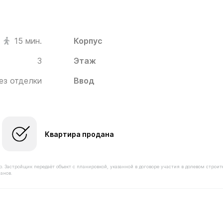
Корпус
15 мин.
3
Этаж
ез отделки
Ввод
Квартира продана
астройщик передаёт объект с планировкой, указанной в договоре участия в долевом строит
анов.
оимостью 6 180 000 ₽ в ЖК Новое Пушкино от застройщ