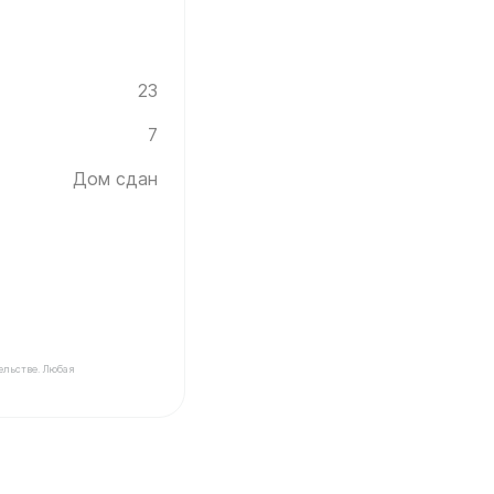
23
7
Дом сдан
ельстве. Любая
ика Инград ✓ Этаж: 7 ✓ Без отделки ✓ Дом сдан ✓ Пл