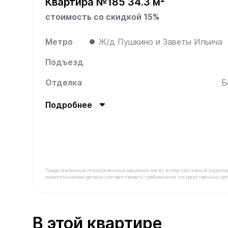
Квартира №185 34.3 м²
стоимость со скидкой 15%
Метро
Ж/д Пушкино и Заветы Ильича
Подъезд
Отделка
Б
Подробнее
Представленные планировочные решения носят иллюстративный характер. З
перепланировка должна соответствовать требованиям государственных орг
В продаже Квартира №185 площадью 34.3 м² ст
В этой квартире