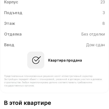
Корпус
23
Подъезд
3
Этаж
8
Отделка
Без отделки
Ввод
Дом сдан
Квартира продана
Представленные планировочные решения носят иллюстративный характер.
Застройщик передаёт объект с планировкой, указанной в договоре участия в долевом
строительстве. Любая перепланировка должна соответствовать требованиям
государственных органов.
В продаже Квартира №192 площадью 37.4 м² стоимост
В этой квартире