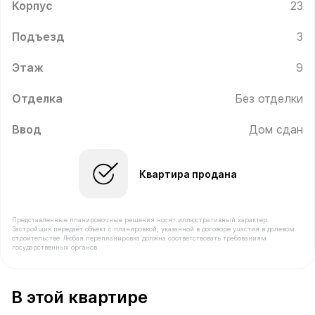
Корпус
23
Подъезд
3
Этаж
9
Отделка
Без отделки
Ввод
Дом сдан
Квартира продана
Представленные планировочные решения носят иллюстративный характер.
Застройщик передаёт объект с планировкой, указанной в договоре участия в долевом
строительстве. Любая перепланировка должна соответствовать требованиям
государственных органов.
В продаже Квартира №203 площадью 37.7 м² стоимос
В этой квартире