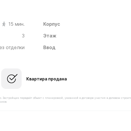
Корпус
15 мин.
3
Этаж
ез отделки
Ввод
Квартира продана
астройщик передаёт объект с планировкой, указанной в договоре участия в долевом строит
анов.
оимостью 6 610 000 ₽ в ЖК Новое Пушкино от застройщ