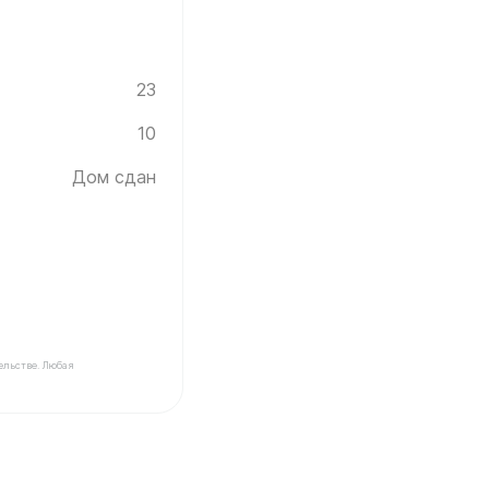
23
10
Дом сдан
ельстве. Любая
ика Инград ✓ Этаж: 10 ✓ Без отделки ✓ Дом сдан ✓ Пл