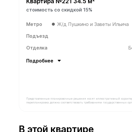
Квартира №221 34.5 м²
стоимость со скидкой 15%
Метро
Ж/д Пушкино и Заветы Ильича
Подъезд
Отделка
Б
Подробнее
Представленные планировочные решения носят иллюстративный характер. З
перепланировка должна соответствовать требованиям государственных орг
В продаже Квартира №221 площадью 34.5 м² ст
В этой квартире