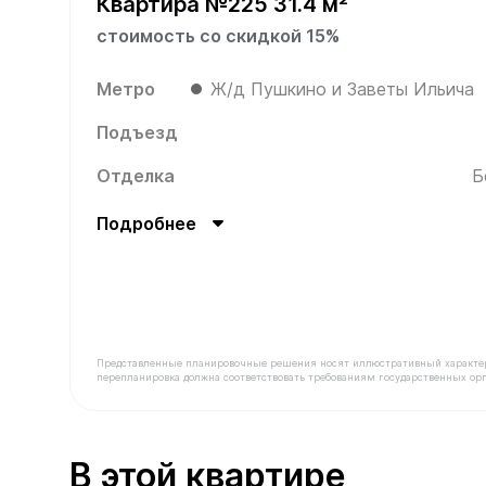
Квартира №225 31.4 м²
стоимость со скидкой 15%
Метро
Ж/д Пушкино и Заветы Ильича
Подъезд
Отделка
Б
Подробнее
Представленные планировочные решения носят иллюстративный характер. З
перепланировка должна соответствовать требованиям государственных орг
В продаже Квартира №225 площадью 31.4 м² ст
В этой квартире