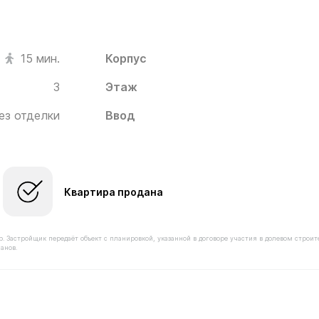
Корпус
15 мин.
3
Этаж
ез отделки
Ввод
Квартира продана
астройщик передаёт объект с планировкой, указанной в договоре участия в долевом строит
анов.
оимостью 5 950 000 ₽ в ЖК Новое Пушкино от застройщ