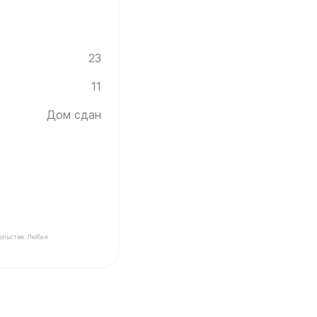
23
11
Дом сдан
ельстве. Любая
ика Инград ✓ Этаж: 11 ✓ Без отделки ✓ Дом сдан ✓ Пл