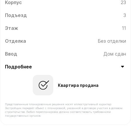
Корпус
23
Подъезд
3
Этаж
11
Отделка
Без отделки
Ввод
Дом сдан
Подробнее
Квартира продана
Представленные планировочные решения носят иллюстративный характер.
Застройщик передаёт объект с планировкой, указанной в договоре участия в долевом
строительстве. Любая перепланировка должна соответствовать требованиям
государственных органов.
В продаже Квартира №226 площадью 42 м² стоимость