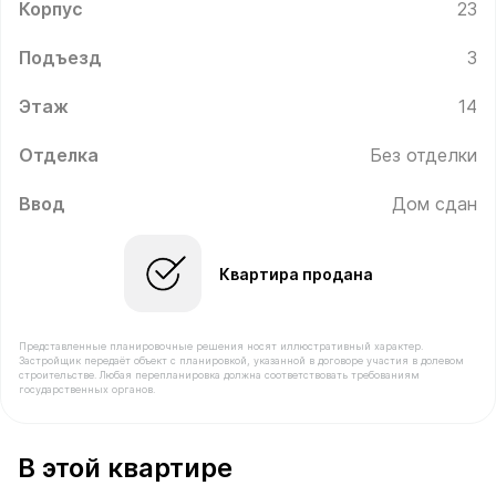
Корпус
23
Подъезд
3
Этаж
14
Отделка
Без отделки
Ввод
Дом сдан
Квартира продана
Представленные планировочные решения носят иллюстративный характер.
Застройщик передаёт объект с планировкой, указанной в договоре участия в долевом
строительстве. Любая перепланировка должна соответствовать требованиям
государственных органов.
В продаже Квартира №263 площадью 37.5 м² стоимос
В этой квартире