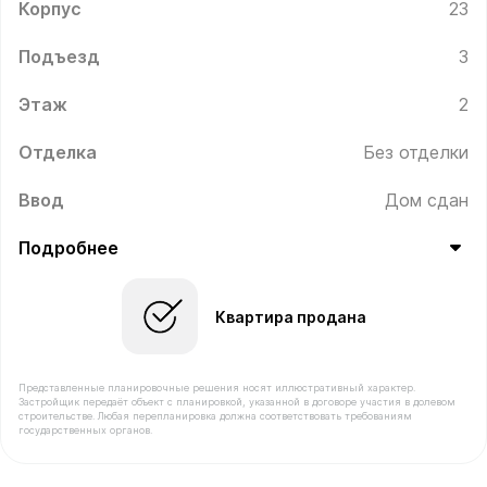
Корпус
23
Подъезд
3
Этаж
2
Отделка
Без отделки
Ввод
Дом сдан
Подробнее
Квартира продана
Представленные планировочные решения носят иллюстративный характер.
Застройщик передаёт объект с планировкой, указанной в договоре участия в долевом
строительстве. Любая перепланировка должна соответствовать требованиям
государственных органов.
В продаже Квартира №123 площадью 35.6 м² стоимос